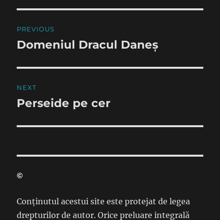
Post
PREVIOUS
navigation
Domeniul Dracul Daneș
Previous
post:
NEXT
Perseide pe cer
Next
post:
©
Conținutul acestui site este protejat de legea
drepturilor de autor. Orice preluare integrală