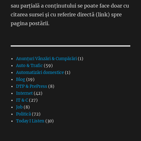
sau parțială a conținutului se poate face doar cu
citarea sursei și cu referire directă (link) spre
pagina postării.
Anunțuri Vânzări & Cumpărări
(1)
Auto & Trafic
(59)
Automatizări domestice
(1)
Blog
(19)
DTP & PrePress
(8)
Internet
(42)
IT & C
(27)
Job
(8)
Politică
(72)
Today I Listen
(30)