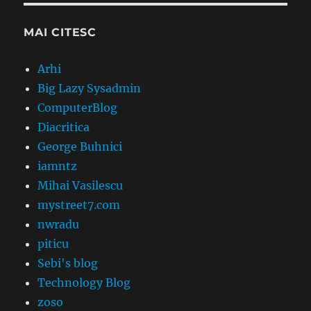
MAI CITESC
Arhi
Big Lazy Sysadmin
ComputerBlog
Diacritica
George Buhnici
iamntz
Mihai Vasilescu
mystreet7.com
nwradu
piticu
Sebi's blog
Technology Blog
zoso