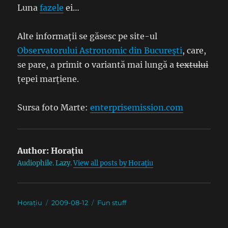
Luna
fazele
ei…
Alte informații se găsesc pe site-ul
Observatorului Astronomic din București
, care,
se pare, a primit o variantă mai lungă a
textului
țepei marțiene.
Sursa foto Marte:
enterprisemission.com
Author:
Horațiu
Audiophile. Lazy.
View all posts by Horațiu
Author
Posted
Categories
Horațiu
2009-08-12
Fun stuff
on