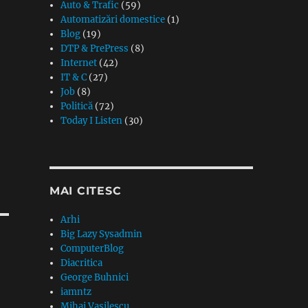
Auto & Trafic
(59)
Automatizări domestice
(1)
Blog
(19)
DTP & PrePress
(8)
Internet
(42)
IT & C
(27)
Job
(8)
Politică
(72)
Today I Listen
(30)
MAI CITESC
Arhi
Big Lazy Sysadmin
ComputerBlog
Diacritica
George Buhnici
iamntz
Mihai Vasilescu