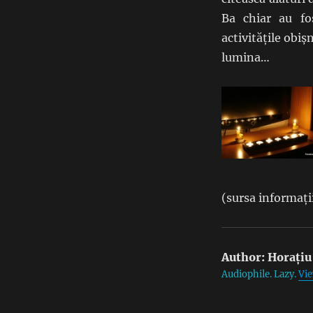
Ba chiar au fo
activitățile obi
lumina…
(sursa informați
Author:
Horațiu
Audiophile. Lazy.
Vie