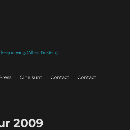
st keep moving. (Albert Einstein)
Press
Cine sunt
Contact
Contact
our 2009