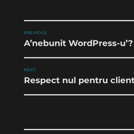
Post
PREVIOUS
navigation
A’nebunit WordPress-u’?
Previous
post:
NEXT
Respect nul pentru clien
Next
post: