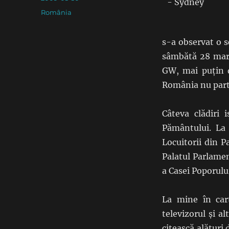
on
Categories
România
s-a observat o s
sâmbătă 28 mar
GW, mai puțin 
România nu parti
Câteva clădiri 
Pământului. La 
Locuitorii din P
Palatul Parlamen
a Casei Poporului
La mine în cart
televizorul și a
citească alături 