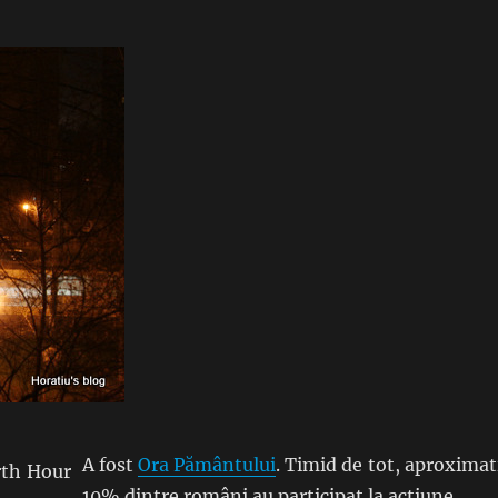
A fost
Ora Pământului
. Timid de tot, aproximat
10% dintre români au participat la acțiune.