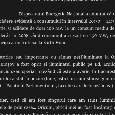
Dispeceratul Energetic Național a anunțat că 
cădere evidentă a consumului în intervalul 20:30 – 21:3
tie. O scădere de doar 100 MW la un consum mediu de
decât în 2008 când consumul a scăzut cu 150 MW, de
cipa atunci oficial la Earth Hour.
istorice sau importante au rămas ne(i)luminate la O
Brașov a fost oprit și iluminatul public pe Bd. Eroilo
anciu s-au speriat, crezând că este o avarie. În Bucureșt
tului a stat în beznă (bine, asta e oricum starea genera
 – Palatului Parlamentului și a celor care lucrează în ea).
ier, cred că am fost singurul care am stins luminil
ltele de prin casă… Oricum, piticii mei au fost încântați 
de noi la lumina lumânărilor și mai apoi să mă ia la trânt