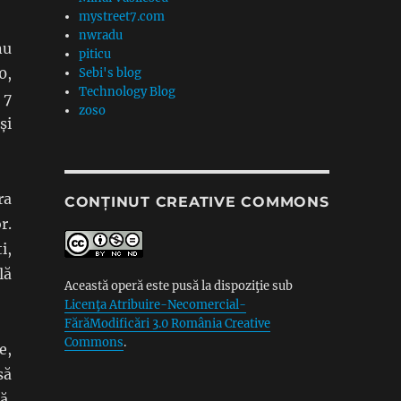
mystreet7.com
nwradu
nu
piticu
0,
Sebi's blog
Technology Blog
 7
zoso
și
ra
CONȚINUT CREATIVE COMMONS
r.
i,
lă
Această operă este pusă la dispoziţie sub
Licenţa Atribuire-Necomercial-
FărăModificări 3.0 România Creative
Commons
.
e,
să
ă.