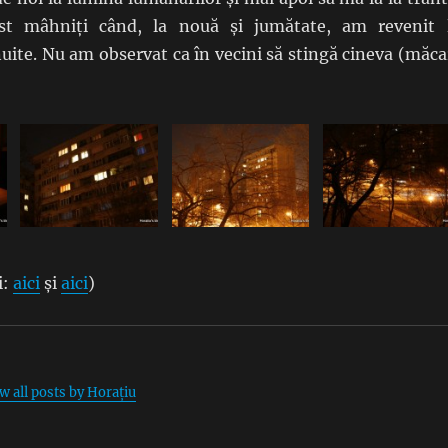
st mâhniți când, la nouă și jumătate, am revenit 
șnuite. Nu am observat ca în vecini să stingă cineva (măca
i:
aici
și
aici
)
w all posts by Horațiu