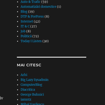
Auto & Trafic
(59)
Automatizări domestice
(1)
Blog
(19)
DTP & PrePress
(8)
Internet
(42)
IT & C
(27)
Job
(8)
Politică
(72)
Today I Listen
(30)
MAI CITESC
Arhi
Big Lazy Sysadmin
ComputerBlog
Diacritica
George Buhnici
iv
iamntz
Mihai Vasilescu