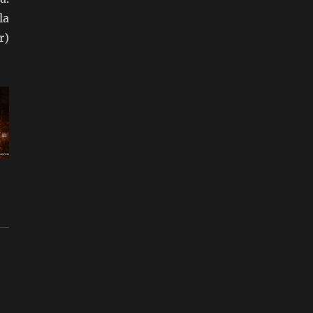
la
r)