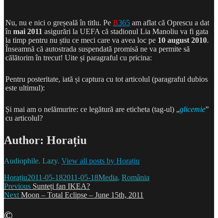
Nu, nu e nici o greșeală în titlu. Pe
B
365
am aflat că Oprescu a dat
în
mai 2011
asigurări la UEFA că stadionul Lia Manoliu va fi gata
la timp pentru nu știu ce meci care va avea loc pe
10 august 2010
.
Înseamnă că autostrada suspendată promisă ne va permite să
călătorim în trecut! Uite și paragraful cu pricina:
Pentru posteritate, iată și captura cu tot articolul (paragraful dubios
este ultimul):
Și mai am o nelămurire: ce legătură are eticheta (tag-ul) „
glicemie
”
cu articolul?
Author:
Horațiu
Audiophile. Lazy.
View all posts by Horațiu
Author
Posted
Categories
Horațiu
2011-05-18
2011-05-18
Media
,
România
Post
on
Previous
Previous
Sunteți fan IKEA?
Next
post:
Next
Moon – Total Eclipse – June 15th, 2011
navigation
post:
©