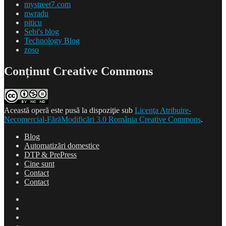
mystreet7.com
nwradu
piticu
Sebi's blog
Technology Blog
zoso
Conținut Creative Commons
Această operă este pusă la dispoziţie sub
Licenţa Atribuire-
Necomercial-FărăModificări 3.0 România Creative Commons
.
Blog
Automatizări domestice
DTP & PrePress
Cine sunt
Contact
Contact
Blog
Automatizări
domestice
DTP
&
Cine