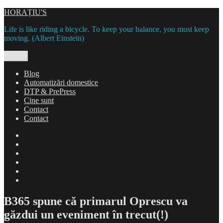
Skip
HORAȚIU'S
to
Life is like riding a bicycle. To keep your balance, you must keep
content
moving. (Albert Einstein)
Menu
Blog
Automatizări domestice
DTP & PrePress
Cine sunt
Contact
Contact
Blog
Automatizări
domestice
DTP
&
Cine
PrePress
sunt
Contact
Contact
B365 spune că primarul Oprescu va
găzdui un eveniment în trecut(!)