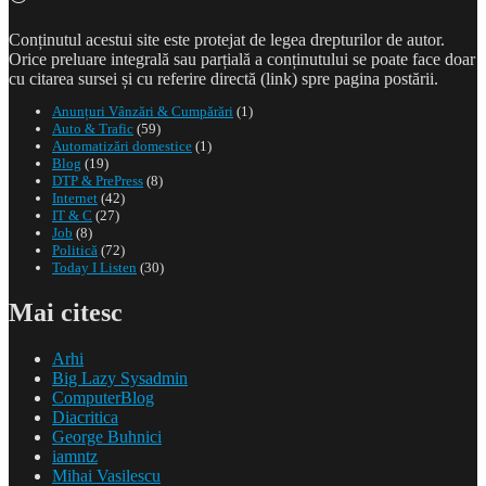
Conținutul acestui site este protejat de legea drepturilor de autor.
Orice preluare integrală sau parțială a conținutului se poate face doar
cu citarea sursei și cu referire directă (link) spre pagina postării.
Anunțuri Vânzări & Cumpărări
(1)
Auto & Trafic
(59)
Automatizări domestice
(1)
Blog
(19)
DTP & PrePress
(8)
Internet
(42)
IT & C
(27)
Job
(8)
Politică
(72)
Today I Listen
(30)
Mai citesc
Arhi
Big Lazy Sysadmin
ComputerBlog
Diacritica
George Buhnici
iamntz
Mihai Vasilescu