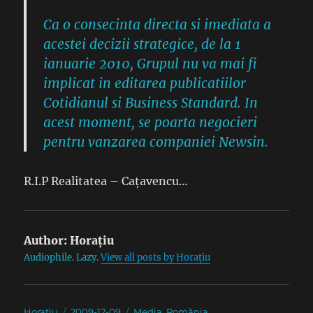
Ca o consecinta directa si imediata a
acestei decizii strategice, de la 1
ianuarie 2010, Grupul nu va mai fi
implicat in editarea publicatiilor
Cotidianul si Business Standard. In
acest moment, se poarta negocieri
pentru vanzarea companiei Newsin.
R.I.P Realitatea – Cațavencu…
Author:
Horațiu
Audiophile. Lazy.
View all posts by Horațiu
Author
Posted
Categories
Horațiu
2009-12-09
Media
,
România