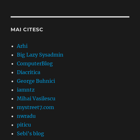
MAI CITESC
Arhi
Big Lazy Sysadmin
ComputerBlog
Diacritica
George Buhnici
iamntz
Mihai Vasilescu
mystreet7.com
nwradu
piticu
Sebi's blog