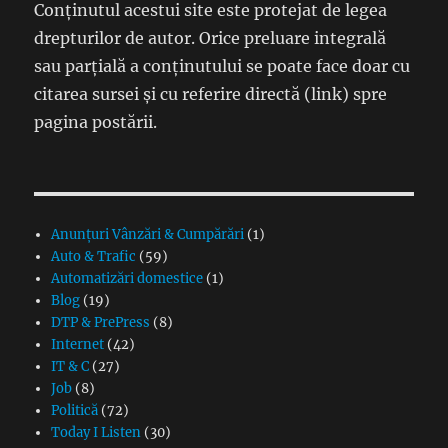
Conținutul acestui site este protejat de legea
drepturilor de autor. Orice preluare integrală
sau parțială a conținutului se poate face doar cu
citarea sursei și cu referire directă (link) spre
pagina postării.
Anunțuri Vânzări & Cumpărări
(1)
Auto & Trafic
(59)
Automatizări domestice
(1)
Blog
(19)
DTP & PrePress
(8)
Internet
(42)
IT & C
(27)
Job
(8)
Politică
(72)
Today I Listen
(30)