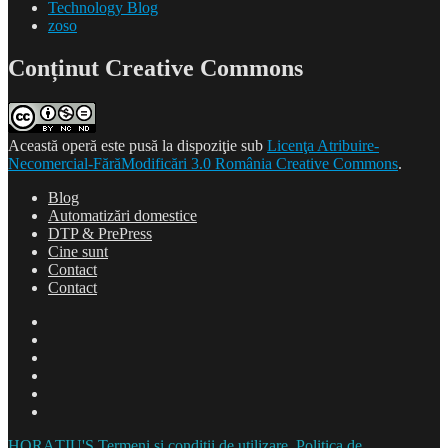
Technology Blog
zoso
Conținut Creative Commons
Această operă este pusă la dispoziţie sub
Licenţa Atribuire-
Necomercial-FărăModificări 3.0 România Creative Commons
.
Blog
Automatizări domestice
DTP & PrePress
Cine sunt
Contact
Contact
Blog
Automatizări
domestice
DTP
&
Cine
PrePress
sunt
Contact
Contact
HORAȚIU'S
Termeni și condiții de utilizare. Politica de