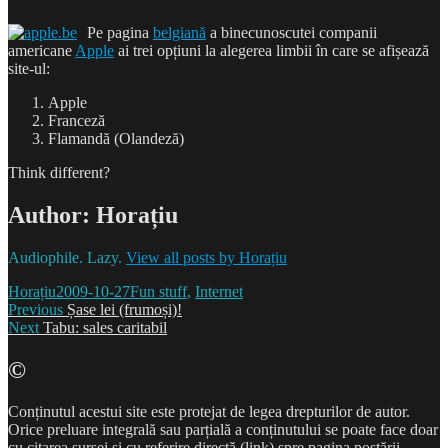
Pe pagina
belgiană
a binecunoscutei companii
americane
Apple
ai trei opțiuni la alegerea limbii în care se afișează
site-ul:
Apple
Franceză
Flamandă (Olandeză)
Think different?
Author:
Horațiu
Audiophile. Lazy.
View all posts by Horațiu
Author
Posted
Categories
Horațiu
2009-10-27
Fun stuff
,
Internet
Post
on
Previous
Previous
Șase lei (frumoși)!
Next
post:
Next
Tabu: sales caritabil
navigation
post:
©
Conținutul acestui site este protejat de legea drepturilor de autor.
Orice preluare integrală sau parțială a conținutului se poate face doar
cu citarea sursei și cu referire directă (link) spre pagina postării.