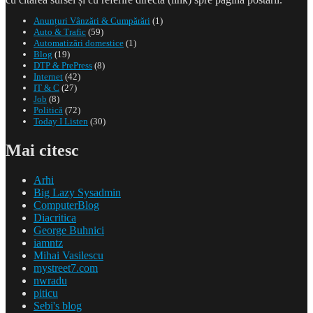
Anunțuri Vânzări & Cumpărări
(1)
Auto & Trafic
(59)
Automatizări domestice
(1)
Blog
(19)
DTP & PrePress
(8)
Internet
(42)
IT & C
(27)
Job
(8)
Politică
(72)
Today I Listen
(30)
Mai citesc
Arhi
Big Lazy Sysadmin
ComputerBlog
Diacritica
George Buhnici
iamntz
Mihai Vasilescu
mystreet7.com
nwradu
piticu
Sebi's blog