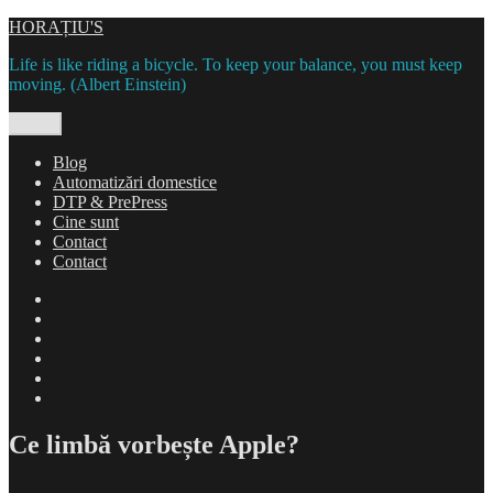
Skip
HORAȚIU'S
to
Life is like riding a bicycle. To keep your balance, you must keep
content
moving. (Albert Einstein)
Menu
Blog
Automatizări domestice
DTP & PrePress
Cine sunt
Contact
Contact
Blog
Automatizări
domestice
DTP
&
Cine
PrePress
sunt
Contact
Contact
Ce limbă vorbește Apple?