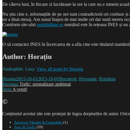
De câteva luni, în fiecare zi lucrătoare la ore la care nu e nimeni aca
Nu știu cine e, informațiile de pe net sunt contradictorii ori confuze ș
nu a lăsat mesaj. Am sunat înapoi de mai multe ori dar sună mereu oc
Comform site-ului
portabilitate.ro
numărul este în rețeaua INES și nu a
O să contactez INES în încercarea de a afla cine este titularul număru
Author:
Horațiu
Audiophile. Lazy.
View all posts by Horațiu
Author
Posted
Categories
Horațiu
2015-10-01
2015-10-01
București
,
Personale
,
România
Post
on
Previous
Previous
Trafic: semnalizare ambiguă
Next
post:
Next
A venit!
navigation
post:
©
Conținutul acestui site este protejat de legea drepturilor de autor. Orice
Anunțuri Vânzări & Cumpărări
(1)
Auto & Trafic
(59)