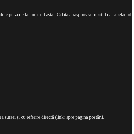
erdute pe zi de la numărul ăsta. Odată a răspuns și robotul dar apelantul
a sursei și cu referire directă (link) spre pagina postării.