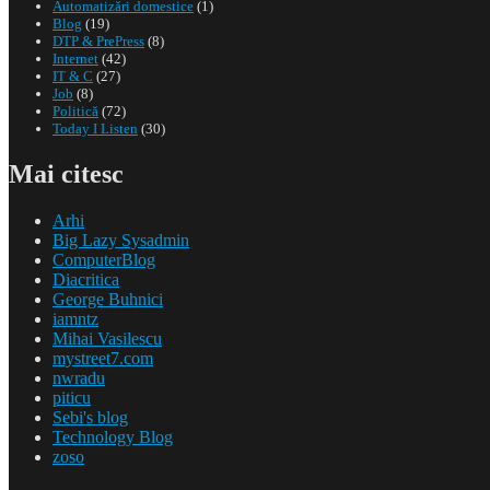
Automatizări domestice
(1)
Blog
(19)
DTP & PrePress
(8)
Internet
(42)
IT & C
(27)
Job
(8)
Politică
(72)
Today I Listen
(30)
Mai citesc
Arhi
Big Lazy Sysadmin
ComputerBlog
Diacritica
George Buhnici
iamntz
Mihai Vasilescu
mystreet7.com
nwradu
piticu
Sebi's blog
Technology Blog
zoso