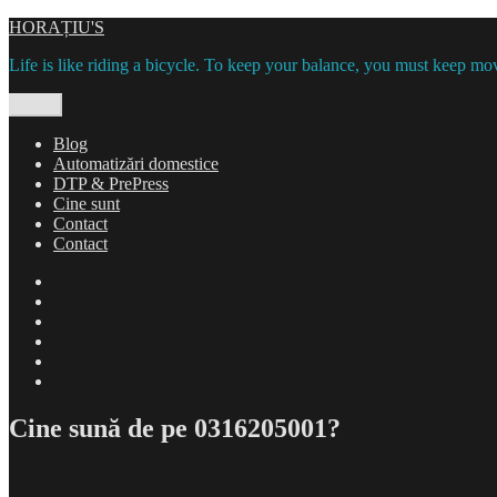
Skip
HORAȚIU'S
to
Life is like riding a bicycle. To keep your balance, you must keep mov
content
Menu
Blog
Automatizări domestice
DTP & PrePress
Cine sunt
Contact
Contact
Blog
Automatizări
domestice
DTP
&
Cine
PrePress
sunt
Contact
Contact
Cine sună de pe 0316205001?