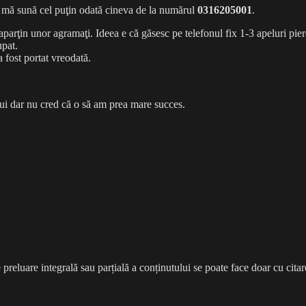
să mă sună cel puţin odată cineva de la numărul
0316205001
.
i aparţin unor agramaţi. Ideea e că găsesc pe telefonul fix 1-3 apeluri pi
upat.
 fost portat vreodată.
lui dar nu cred că o să am prea mare succes.
 preluare integrală sau parțială a conținutului se poate face doar cu citare