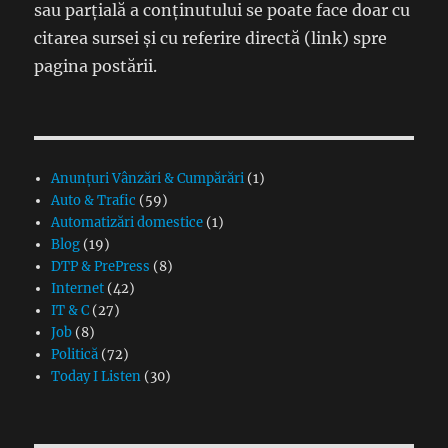
sau parțială a conținutului se poate face doar cu
citarea sursei și cu referire directă (link) spre
pagina postării.
Anunțuri Vânzări & Cumpărări
(1)
Auto & Trafic
(59)
Automatizări domestice
(1)
Blog
(19)
DTP & PrePress
(8)
Internet
(42)
IT & C
(27)
Job
(8)
Politică
(72)
Today I Listen
(30)