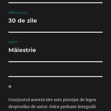
Post
PREVIOUS
navigation
30 de zile
Previous
post:
NEXT
Măiestrie
Next
post:
©
Conținutul acestui site este protejat de legea
drepturilor de autor. Orice preluare integrală