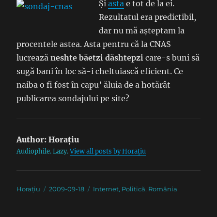
Și
asta
e tot de la ei.
Rezultatul era predictibil,
dar nu mă așteptam la
procentele astea. Asta pentru că la CNAS
lucrează
neshte băetzi dăshtepzi
care-s buni să
sugă bani în loc să-i cheltuiască eficient. Ce
naiba o fi fost în capu’ ăluia de a hotărât
publicarea sondajului pe site?
Author:
Horațiu
Audiophile. Lazy.
View all posts by Horațiu
Author
Posted
Categories
Horațiu
2009-09-18
Internet
,
Politică
,
România
on