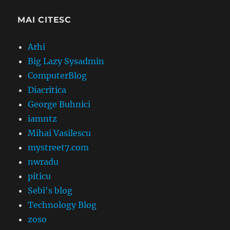
MAI CITESC
Arhi
Big Lazy Sysadmin
ComputerBlog
Diacritica
George Buhnici
iamntz
Mihai Vasilescu
mystreet7.com
nwradu
piticu
Sebi's blog
Technology Blog
zoso