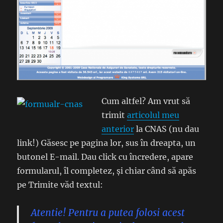
Cum altfel? Am vrut să
trimit
articolul meu
anterior
la CNAS (nu dau
link!) Găsesc pe pagina lor, sus în dreapta, un
butonel E-mail. Dau click cu încredere, apare
formularul, îl completez, și chiar când să apăs
pe Trimite văd textul:
Atentie! Pentru a putea folosi acest