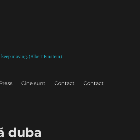
st keep moving. (Albert Einstein)
Press
Cine sunt
Contact
Contact
ă duba