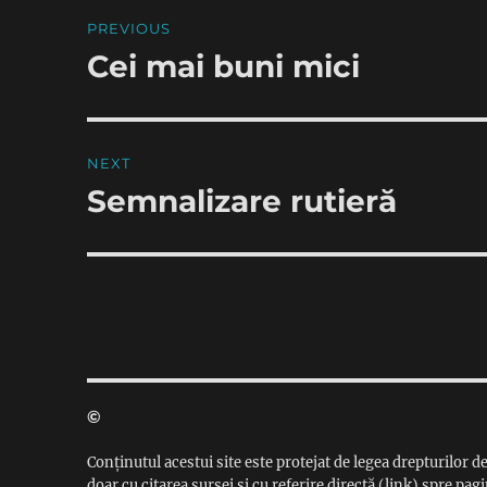
Post
PREVIOUS
navigation
Cei mai buni mici
Previous
post:
NEXT
Semnalizare rutieră
Next
post:
©
Conținutul acestui site este protejat de legea drepturilor de
doar cu citarea sursei și cu referire directă (link) spre pagi