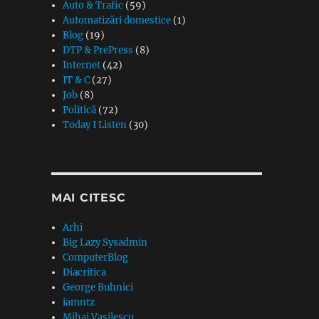
Auto & Trafic
(59)
Automatizări domestice
(1)
Blog
(19)
DTP & PrePress
(8)
Internet
(42)
IT & C
(27)
Job
(8)
Politică
(72)
Today I Listen
(30)
MAI CITESC
Arhi
Big Lazy Sysadmin
ComputerBlog
Diacritica
George Buhnici
iamntz
Mihai Vasilescu