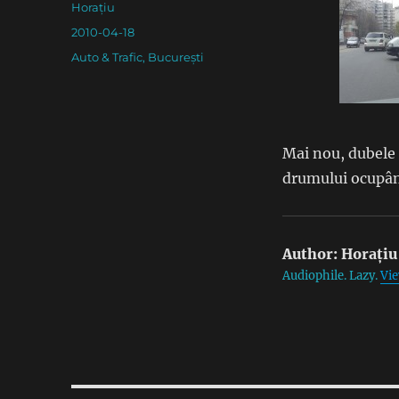
Author
Horațiu
Posted
2010-04-18
on
Categories
Auto & Trafic
,
București
Mai nou, dubele 
drumului ocupân
Author:
Horațiu
Audiophile. Lazy.
Vie