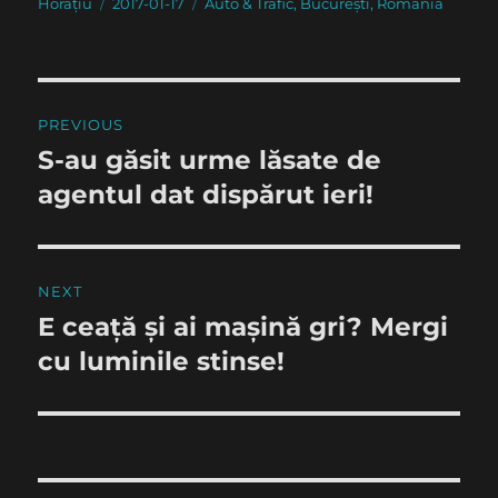
Author
Posted
Categories
Horațiu
2017-01-17
Auto & Trafic
,
București
,
România
on
Post
PREVIOUS
navigation
S-au găsit urme lăsate de
Previous
post:
agentul dat dispărut ieri!
NEXT
E ceață și ai mașină gri? Mergi
Next
post:
cu luminile stinse!