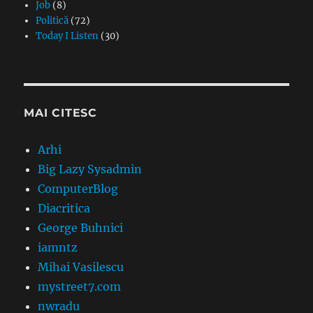
Job
(8)
Politică
(72)
Today I Listen
(30)
MAI CITESC
Arhi
Big Lazy Sysadmin
ComputerBlog
Diacritica
George Buhnici
iamntz
Mihai Vasilescu
mystreet7.com
nwradu