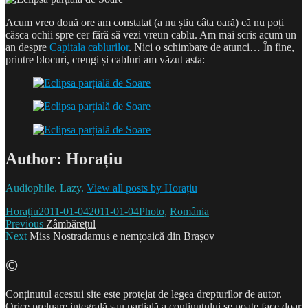
Acum vreo două ore am constatat (a nu știu câta oară) că nu poți
căsca ochii spre cer fără să vezi vreun cablu. Am mai scris acum un
an despre
Capitala cablurilor
. Nici o schimbare de atunci… În fine,
printre blocuri, crengi și cabluri am văzut asta:
Author:
Horațiu
Audiophile. Lazy.
View all posts by Horațiu
Author
Posted
Categories
Horațiu
2011-01-04
2011-01-04
Photo
,
România
Post
on
Previous
Previous
Zâmbărețul
Next
post:
Next
Miss Nostradamus e nemțoaică din Brașov
navigation
post:
©
Conținutul acestui site este protejat de legea drepturilor de autor.
Orice preluare integrală sau parțială a conținutului se poate face doar