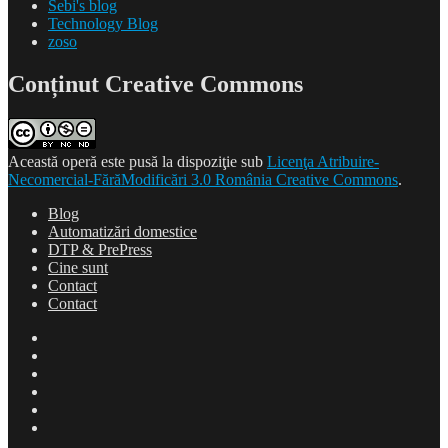
Sebi's blog
Technology Blog
zoso
Conținut Creative Commons
Această operă este pusă la dispoziţie sub
Licenţa Atribuire-
Necomercial-FărăModificări 3.0 România Creative Commons
.
Blog
Automatizări domestice
DTP & PrePress
Cine sunt
Contact
Contact
Blog
Automatizări
domestice
DTP
&
Cine
PrePress
sunt
Contact
Contact