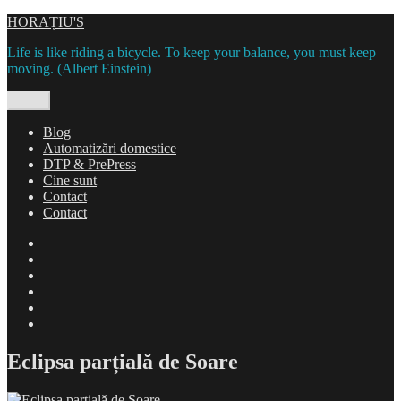
Skip
HORAȚIU'S
to
Life is like riding a bicycle. To keep your balance, you must keep
content
moving. (Albert Einstein)
Menu
Blog
Automatizări domestice
DTP & PrePress
Cine sunt
Contact
Contact
Blog
Automatizări
domestice
DTP
&
Cine
PrePress
sunt
Contact
Contact
Eclipsa parțială de Soare