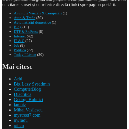
cu citarea sursei și cu referire directă (link) spre pagina postării.
Anunțuri Vânzări & Cumpărări
(1)
Auto & Trafic
(59)
Automatizări domestice
(1)
Blog
(19)
DTP & PrePress
(8)
Internet
(42)
IT & C
(27)
Job
(8)
Politică
(72)
Today I Listen
(30)
Mai citesc
Arhi
Big Lazy Sysadmin
ComputerBlog
Diacritica
George Buhnici
iamntz
Mihai Vasilescu
mystreet7.com
nwradu
piticu