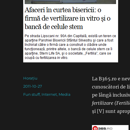
Author
Horațiu
La B365.ro e nevo
Posted
2011-10-27
cunoscători de l
on
Categories
Fun stuff
,
Internet
,
Media
pe lângă inclusiv
fertilizare (Fertil
și [V] sunt aprop