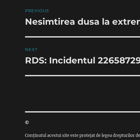
Post
PREVIOUS
navigation
Nesimtirea dusa la extr
Previous
post:
NEXT
RDS: Incidentul 2265872
Next
post:
©
Conținutul acestui site este protejat de legea drepturilor de