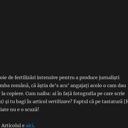
ie de fertilizări intensive pentru a produce jurnaliști
imba română, că ăștia de’s acu’ angajați acolo o cam dau
 la copiere. Cum naiba: ai în față fotografia pe care scrie
ia)
și tu bagi în articol
vertilizare
? Faptul că pe tastatură [
iate nu e o scuză!
Articolul e
aici
.