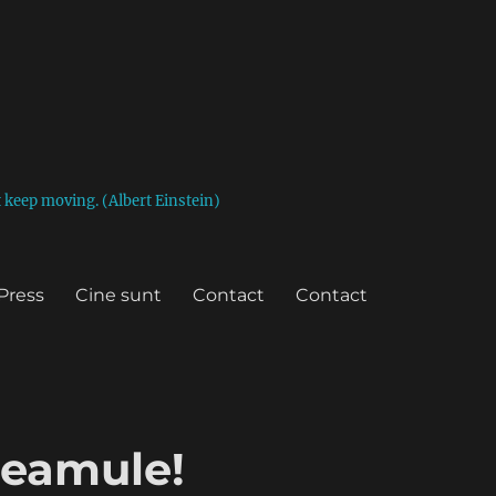
st keep moving. (Albert Einstein)
Press
Cine sunt
Contact
Contact
 neamule!