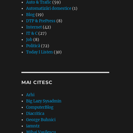
Auto & Trafic
(59)
Automatizări domestice
(1)
Blog
(19)
DTP & PrePress
(8)
Internet
(42)
IT & C
(27)
Job
(8)
Politică
(72)
Today I Listen
(30)
MAI CITESC
Arhi
Big Lazy Sysadmin
ComputerBlog
Diacritica
George Buhnici
iamntz
Mihai Vasilescu