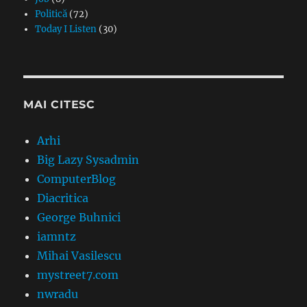
Politică
(72)
Today I Listen
(30)
MAI CITESC
Arhi
Big Lazy Sysadmin
ComputerBlog
Diacritica
George Buhnici
iamntz
Mihai Vasilescu
mystreet7.com
nwradu