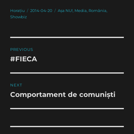
Author
Posted
Categories
Horațiu
2014-04-20
Așa NU!
,
Media
,
România
,
on
Showbiz
Post
PREVIOUS
navigation
#FIECA
Previous
post:
NEXT
Comportament de comuniști
Next
post: