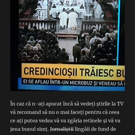
În caz că n-ați apucat încă să vedeți știrile la TV
vă recomand să nu o mai faceți pentru că ceea
ce ați putea vedea vă va zgâria retinele și vă va
jena bunul simț.
Jurnaliștii
lingăii de fund de