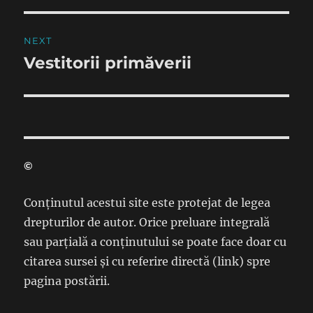
NEXT
Vestitorii primăverii
Next
post:
©
Conținutul acestui site este protejat de legea
drepturilor de autor. Orice preluare integrală
sau parțială a conținutului se poate face doar cu
citarea sursei și cu referire directă (link) spre
pagina postării.