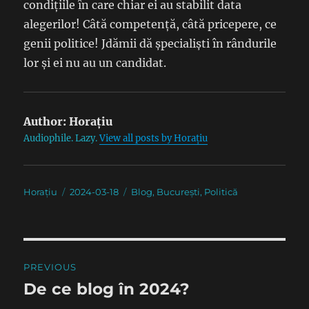
condițiile în care chiar ei au stabilit data
alegerilor! Câtă competență, câtă pricepere, ce
genii politice! Jdămii dă șpecialiști în rândurile
lor și ei nu au un candidat.
Author:
Horațiu
Audiophile. Lazy.
View all posts by Horațiu
Author
Posted
Categories
Horațiu
2024-03-18
Blog
,
București
,
Politică
on
Post
PREVIOUS
navigation
De ce blog în 2024?
Previous
post: