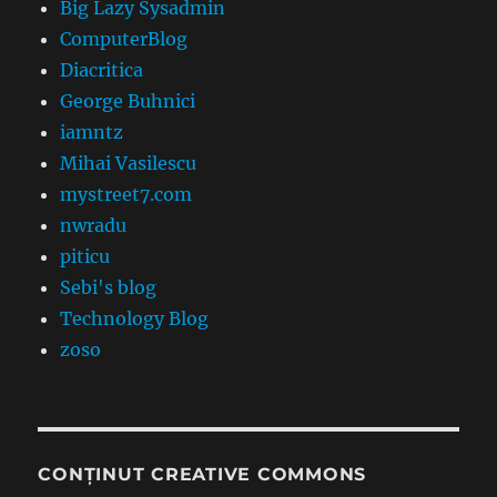
Big Lazy Sysadmin
ComputerBlog
Diacritica
George Buhnici
iamntz
Mihai Vasilescu
mystreet7.com
nwradu
piticu
Sebi's blog
Technology Blog
zoso
CONȚINUT CREATIVE COMMONS