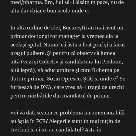
med/pharma. Bro, hai să-l lăsăm în pace, nu de
alta dar chiar e bun acolo unde e.
În altă ordine de idei, Bucureștii au mai avut un
primar doctor și tot manager la vremea aia la
același spital. Numa’ că ăsta a fost praf și a făcut
orașul pulbere. Și pentru că observ că lumea
uită (vezi și Colectiv și candidatura lui Piedone,
altă lepră), vă aduc aminte și cum îl chema pe
dotore primar: Sorin Oprescu. Știți și unde e? Se
furișează de DNA, care vrea să-l tragă de urechi
pentru năzbâtiile din mandatul de primar.
Voi vă dați seama ce problemă incomensurabilă
au ăștia în PCR? Alegerile sunt în mai puțin de
trei luni și ei nu au candidatul? Asta în