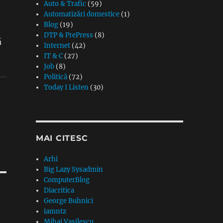
Auto & Trafic
(59)
Automatizări domestice
(1)
Blog
(19)
DTP & PrePress
(8)
ă
Internet
(42)
IT & C
(27)
Job
(8)
Politică
(72)
Today I Listen
(30)
MAI CITESC
Arhi
Big Lazy Sysadmin
ComputerBlog
Diacritica
George Buhnici
iamntz
Mihai Vasilescu