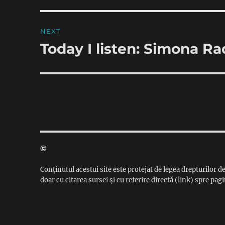
NEXT
Today I listen: Simona Ra
Next
post:
©
Conținutul acestui site este protejat de legea drepturilor de
doar cu citarea sursei și cu referire directă (link) spre pagi