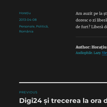
Author
Horațiu
Am auzit pe la șt
Posted
2013-04-08
doresc o zi liber
on
Categories
Personale
,
Politică
,
de furt? Liberă d
România
Author:
Horațiu
Audiophile. Lazy.
Vie
Post
PREVIOUS
navigation
Digi24 și trecerea la ora 
Previous
post: