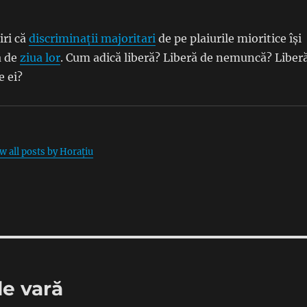
iri că
discriminații majoritari
de pe plaiurile mioritice își
ă de
ziua lor
. Cum adică liberă? Liberă de nemuncă? Liber
e ei?
w all posts by Horațiu
de vară