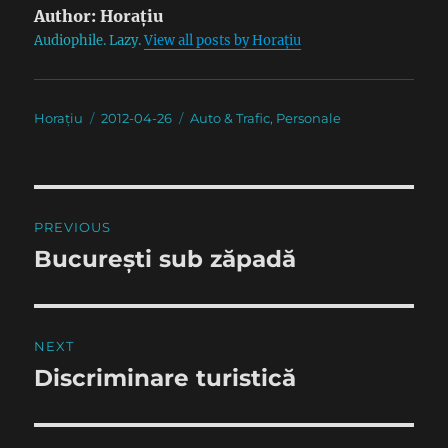
Author:
Horațiu
Audiophile. Lazy.
View all posts by Horațiu
Author
Posted
Categories
Horațiu
2012-04-26
Auto & Trafic
,
Personale
on
Post
PREVIOUS
navigation
București sub zăpadă
Previous
post:
NEXT
Discriminare turistică
Next
post: