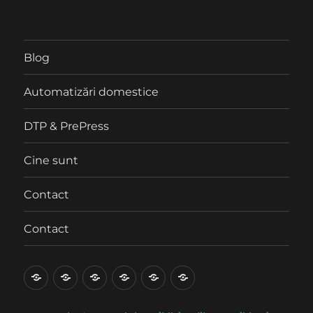
Blog
Automatizări domestice
DTP & PrePress
Cine sunt
Contact
Contact
Blog
Automatizări
DTP
Cine
Contact
Contact
domestice
&
sunt