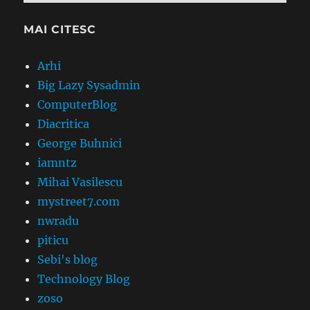
MAI CITESC
Arhi
Big Lazy Sysadmin
ComputerBlog
Diacritica
George Buhnici
iamntz
Mihai Vasilescu
mystreet7.com
nwradu
piticu
Sebi's blog
Technology Blog
zoso