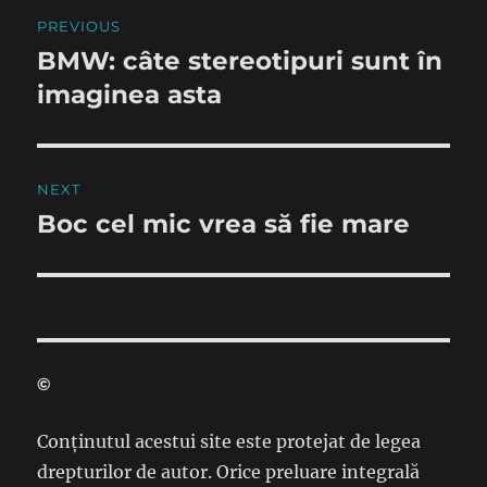
Post
PREVIOUS
navigation
BMW: câte stereotipuri sunt în
Previous
post:
imaginea asta
NEXT
Boc cel mic vrea să fie mare
Next
post:
©
Conținutul acestui site este protejat de legea
drepturilor de autor. Orice preluare integrală