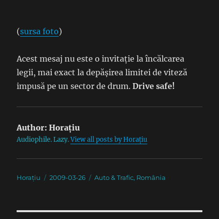
(
sursa foto
)
Acest mesaj nu este o invitație la încălcarea
legii, mai exact la depășirea limitei de viteză
impusă pe un sector de drum.
Drive safe!
Author:
Horațiu
Audiophile. Lazy.
View all posts by Horațiu
Author
Posted
Categories
Horațiu
2009-03-26
Auto & Trafic
,
România
on