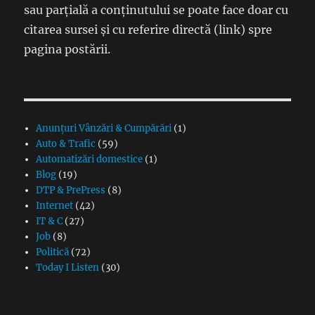
sau parțială a conținutului se poate face doar cu
citarea sursei și cu referire directă (link) spre
pagina postării.
Anunțuri Vânzări & Cumpărări
(1)
Auto & Trafic
(59)
Automatizări domestice
(1)
Blog
(19)
DTP & PrePress
(8)
Internet
(42)
IT & C
(27)
Job
(8)
Politică
(72)
Today I Listen
(30)