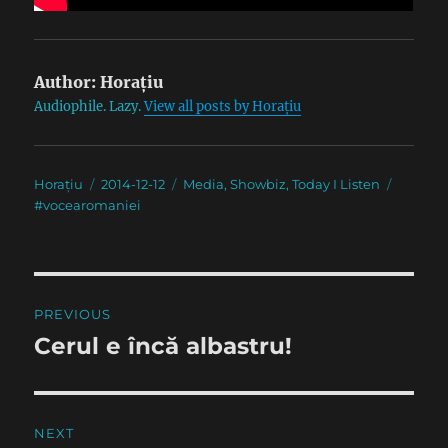
Author:
Horațiu
Audiophile. Lazy.
View all posts by Horațiu
Author
Posted
Categories
Tags
Horațiu
2014-12-12
Media
,
Showbiz
,
Today I Listen
on
#vocearomaniei
Post
PREVIOUS
navigation
Cerul e încă albastru!
Previous
post:
NEXT