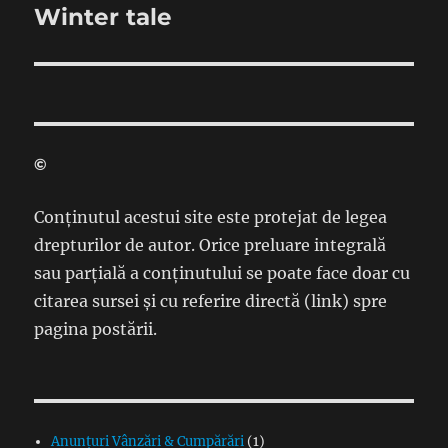
Winter tale
Next
post:
©
Conținutul acestui site este protejat de legea
drepturilor de autor. Orice preluare integrală
sau parțială a conținutului se poate face doar cu
citarea sursei și cu referire directă (link) spre
pagina postării.
Anunțuri Vânzări & Cumpărări
(1)