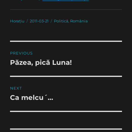
Author
Posted
Categories
Horațiu
2011-03-21
Politică
,
România
on
Post
PREVIOUS
navigation
Păzea, pică Luna!
Previous
post:
NEXT
Ca melcu´…
Next
post: