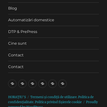
Blog
Automatizări domestice
DTP & PrePress
Cine sunt
Contact
Contact
Blog
Automatizări
DTP
Cine
Contact
Contact
domestice
&
sunt
PrePress
HORAȚIU'S
Termeni și condiții de utilizare. Politica de
confidențialitate. Politica privind fișierele cookie
Proudly