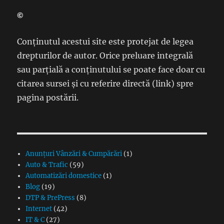
©
Conținutul acestui site este protejat de legea
drepturilor de autor. Orice preluare integrală
sau parțială a conținutului se poate face doar cu
citarea sursei și cu referire directă (link) spre
pagina postării.
Anunțuri Vânzări & Cumpărări
(1)
Auto & Trafic
(59)
Automatizări domestice
(1)
Blog
(19)
DTP & PrePress
(8)
Internet
(42)
IT & C
(27)