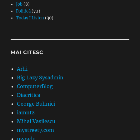
Job
(8)
Politică
(72)
Today I Listen
(30)
MAI CITESC
Arhi
Big Lazy Sysadmin
ComputerBlog
Diacritica
George Buhnici
iamntz
Mihai Vasilescu
mystreet7.com
nwradu