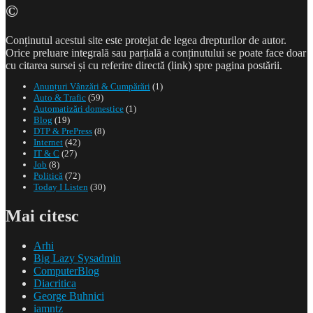
navigation
©
Conținutul acestui site este protejat de legea drepturilor de autor.
Orice preluare integrală sau parțială a conținutului se poate face doar
cu citarea sursei și cu referire directă (link) spre pagina postării.
Anunțuri Vânzări & Cumpărări
(1)
Auto & Trafic
(59)
Automatizări domestice
(1)
Blog
(19)
DTP & PrePress
(8)
Internet
(42)
IT & C
(27)
Job
(8)
Politică
(72)
Today I Listen
(30)
Mai citesc
Arhi
Big Lazy Sysadmin
ComputerBlog
Diacritica
George Buhnici
iamntz