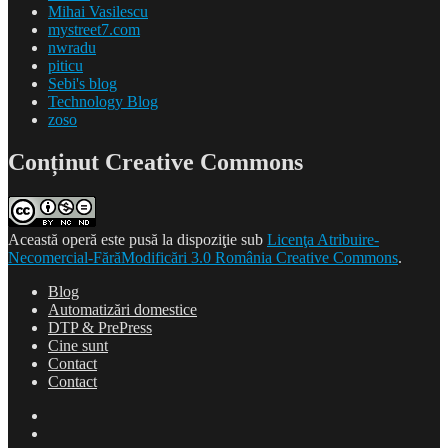
Mihai Vasilescu
mystreet7.com
nwradu
piticu
Sebi's blog
Technology Blog
zoso
Conținut Creative Commons
Această operă este pusă la dispoziţie sub
Licenţa Atribuire-
Necomercial-FărăModificări 3.0 România Creative Commons
.
Blog
Automatizări domestice
DTP & PrePress
Cine sunt
Contact
Contact
Blog
Automatizări