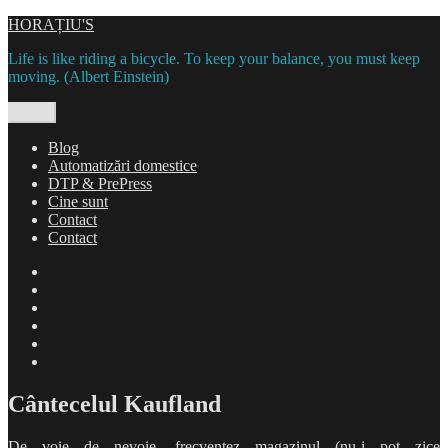
Skip
HORAȚIU'S
to
Life is like riding a bicycle. To keep your balance, you must keep
content
moving. (Albert Einstein)
Menu
Blog
Automatizări domestice
DTP & PrePress
Cine sunt
Contact
Contact
Blog
Automatizări
domestice
DTP
&
Cine
PrePress
sunt
Contact
Contact
Cântecelul Kaufland
De voie de nevoie, frecventez magazinul (nu-i pot zice