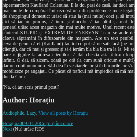
hipermarchet) Kaufland Colentina. E la doi pași de casă, iar dacă am
mai multe de cumpărat îmi rezolvă una din problemele mele legate
de shoppingul domestic: urăsc să stau la (mai multe) cozi și să intru
aici să iau un produs, să intru și dincolo să iau altul ș.a.m.d. În
general urăsc acest magazin din mai multe motive. Unul recent este
cântecul STUPID și EXTREM DE ENERVANT care se aude de
câteva săptămâni în difuzoarele din magazin. Are un text penibil,
ceva de genul că ei (Kaufland) fac tot ce pot să ne satisfacă (pe noi
clienții), dar că mai și greșesc și să-i iertăm bla bla bla tra la la. Mi se
pare o jignire la adresa clienților să dai chestia asta într-un loop
infinit. O dai, să zicem, odată pe oră (la cum sună oricum e mult!)
dar nu continuuuuuuu. Să-l dea în vestiarele lor și în birourile lor să-i
mobilizeze pe angajați. Ce păcat că traficul mă impiedică să mă mai
duc la Cora…
[Na, că am scris primul post!]
Author:
Horațiu
Audiophile. Lazy.
View all posts by Horațiu
Author
Posted
Categories
Horațiu
2009-01-20
Ce (nu) îmi place
Post
Next
on
Next
(Nu) urăsc RDS
post: