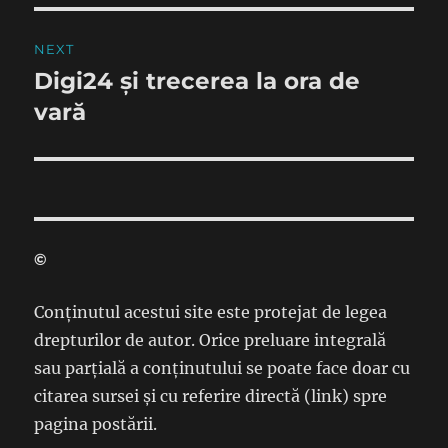
NEXT
Digi24 și trecerea la ora de
Next
post:
vară
©
Conținutul acestui site este protejat de legea
drepturilor de autor. Orice preluare integrală
sau parțială a conținutului se poate face doar cu
citarea sursei și cu referire directă (link) spre
pagina postării.