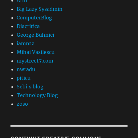
Arhi
Big Lazy Sysadmin
ComputerBlog
Diacritica
George Buhnici
iamntz
Mihai Vasilescu
mystreet7.com
nwradu
piticu
Sebi's blog
Technology Blog
zoso