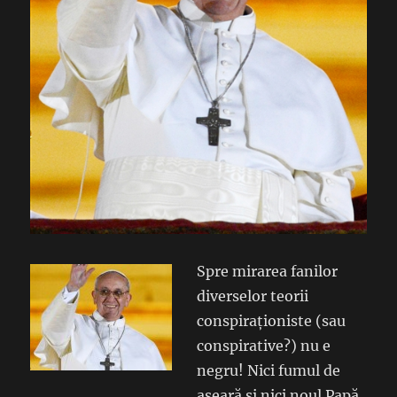
Spre mirarea fanilor
diverselor teorii
conspiraționiste (sau
conspirative?) nu e
negru! Nici fumul de
aseară și nici noul Papă.