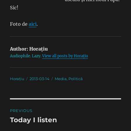
Sic!
Foto de
aici
.
Author:
Horațiu
Audiophile. Lazy.
View all posts by Horațiu
Author
Posted
Categories
Horațiu
2013-03-14
Media
,
Politică
on
Post
PREVIOUS
navigation
Today I listen
Previous
post: