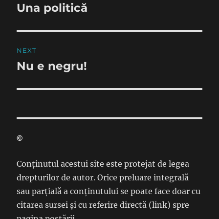
navigation
Una politică
Previous
post:
NEXT
Nu e negru!
Next
post:
©
Conținutul acestui site este protejat de legea
drepturilor de autor. Orice preluare integrală
sau parțială a conținutului se poate face doar cu
citarea sursei și cu referire directă (link) spre
pagina postării.