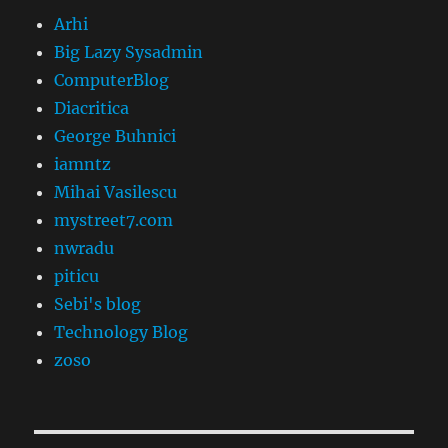
Arhi
Big Lazy Sysadmin
ComputerBlog
Diacritica
George Buhnici
iamntz
Mihai Vasilescu
mystreet7.com
nwradu
piticu
Sebi's blog
Technology Blog
zoso