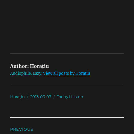
Author:
Horațiu
Audiophile. Lazy.
View all posts by Horațiu
Author
Posted
Categories
Horațiu
2013-03-07
Today I Listen
on
Post
PREVIOUS