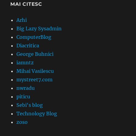
MAI CITESC
Arhi
Big Lazy Sysadmin
ComputerBlog
Diacritica
George Buhnici
iamntz
Mihai Vasilescu
mystreet7.com
nwradu
piticu
Sebi's blog
Technology Blog
zoso