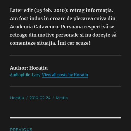
Later edit (25 feb. 2010): retrag informația.
Am fost indus în eroare de plecarea cuiva din
Academia Cațavencu. Persoana respectivă se
retrage din motive personale și nu dorește să
comenteze situația. Îmi cer scuze!
Author:
Horațiu
Audiophile. Lazy.
View all posts by Horațiu
Author
Posted
Categories
Horațiu
2010-02-24
Media
on
Post
PREVIOUS