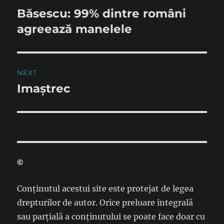
navigation
Băsescu: 99% dintre români
Previous
post:
agreează manelele
NEXT
Imaștrec
Next
post:
©
Conținutul acestui site este protejat de legea
drepturilor de autor. Orice preluare integrală
sau parțială a conținutului se poate face doar cu