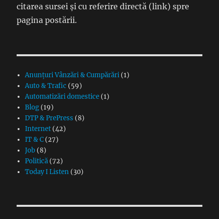
citarea sursei și cu referire directă (link) spre
pagina postării.
Anunțuri Vânzări & Cumpărări
(1)
Auto & Trafic
(59)
Automatizări domestice
(1)
Blog
(19)
DTP & PrePress
(8)
Internet
(42)
IT & C
(27)
Job
(8)
Politică
(72)
Today I Listen
(30)