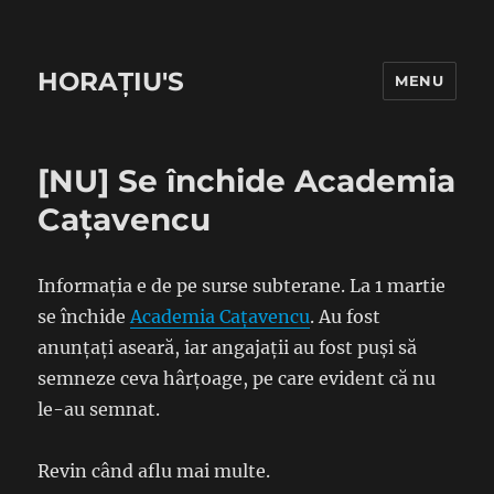
HORAȚIU'S
MENU
[NU] Se închide Academia
Cațavencu
Informația e de pe surse subterane. La 1 martie
se închide
Academia Cațavencu
. Au fost
anunțați aseară, iar angajații au fost puși să
semneze ceva hârțoage, pe care evident că nu
le-au semnat.
Revin când aflu mai multe.