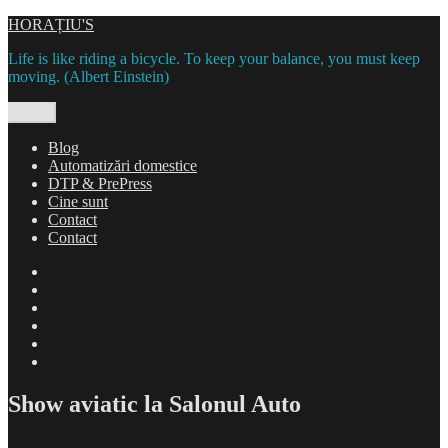
Skip
HORAȚIU'S
to
Life is like riding a bicycle. To keep your balance, you must keep
content
moving. (Albert Einstein)
Menu
Blog
Automatizări domestice
DTP & PrePress
Cine sunt
Contact
Contact
Blog
Automatizări
domestice
DTP
&
Cine
PrePress
sunt
Contact
Contact
Show aviatic la Salonul Auto