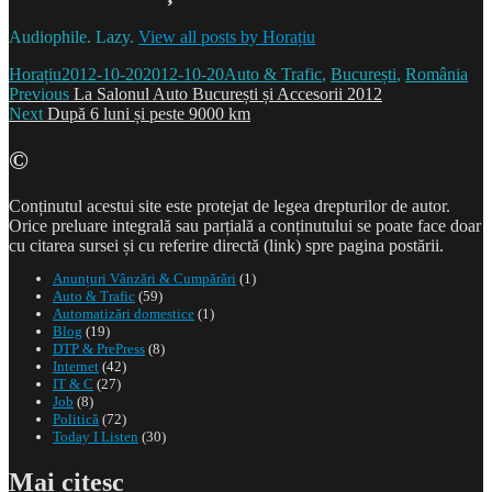
Audiophile. Lazy.
View all posts by Horațiu
Author
Posted
Categories
Horațiu
2012-10-20
2012-10-20
Auto & Trafic
,
București
,
România
Post
on
Previous
Previous
La Salonul Auto București și Accesorii 2012
Next
post:
Next
După 6 luni și peste 9000 km
navigation
post:
©
Conținutul acestui site este protejat de legea drepturilor de autor.
Orice preluare integrală sau parțială a conținutului se poate face doar
cu citarea sursei și cu referire directă (link) spre pagina postării.
Anunțuri Vânzări & Cumpărări
(1)
Auto & Trafic
(59)
Automatizări domestice
(1)
Blog
(19)
DTP & PrePress
(8)
Internet
(42)
IT & C
(27)
Job
(8)
Politică
(72)
Today I Listen
(30)
Mai citesc