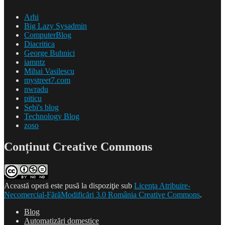
Arhi
Big Lazy Sysadmin
ComputerBlog
Diacritica
George Buhnici
iamntz
Mihai Vasilescu
mystreet7.com
nwradu
piticu
Sebi's blog
Technology Blog
zoso
Conținut Creative Commons
Această operă este pusă la dispoziţie sub
Licenţa Atribuire-
Necomercial-FărăModificări 3.0 România Creative Commons
.
Blog
Automatizări domestice